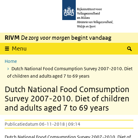
Overslaan en naar de inhoud gaan
Direct naar de hoofdnavigatie
Rijksinstituut voor
Volksgezondheid
en Milieu
Ministerie van Volksgezondheid,
Welzijn en Sport
RIVM
De zorg voor morgen
begint vandaag
Z
Menu
Home
Dutch National Food Comsumption Survey 2007-2010. Diet
of children and adults aged 7 to 69 years
Dutch National Food Comsumption
Survey 2007-2010. Diet of children
and adults aged 7 to 69 years
Publicatiedatum 06-11-2018 | 09:14
Dutch National Food Comsumption Survey 2007-2010. Diet of