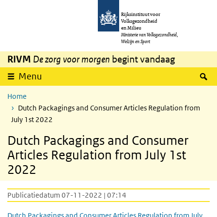
Overslaan en naar de inhoud gaan
Direct naar de hoofdnavigatie
Rijksinstituut voor
Volksgezondheid
en Milieu
Ministerie van Volksgezondheid,
Welzijn en Sport
RIVM
De zorg voor morgen
begint vandaag
Z
Menu
Home
Dutch Packagings and Consumer Articles Regulation from
July 1st 2022
Dutch Packagings and Consumer
Articles Regulation from July 1st
2022
Publicatiedatum 07-11-2022 | 07:14
Dutch Packagings and Consumer Articles Regulation from July