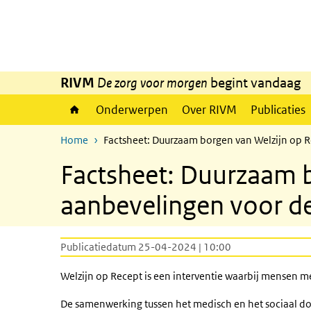
Overslaan en naar de inhoud gaan
Direct naar de hoofdnavigatie
RIVM
De zorg voor morgen
begint vandaag
Onderwerpen
Over RIVM
Publicaties
Home
Factsheet: Duurzaam borgen van Welzijn op R
Factsheet: Duurzaam b
aanbevelingen voor de
Publicatiedatum 25-04-2024 | 10:00
Welzijn op Recept is een interventie waarbij mensen m
De samenwerking tussen het medisch en het sociaal dome