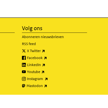
Volg ons
Abonneren nieuwsbrieven
RSS feed
(externe link)
X Twitter
(externe link)
Facebook
(externe link)
LinkedIn
(externe link)
Youtube
(externe link)
Instagram
(externe link)
Mastodon