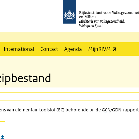
Rijksinstituut voor Volksgezondhe
en Milieu
Ministerie van Volksgezondheid,
Welzijn en Sport
(externe l
International
Contact
Agenda
MijnRIVM
zipbestand
ens van elementair koolstof (EC) behorende bij de
GCN
/GDN-rapporta