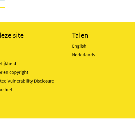
eze site
Talen
English
Nederlands
lijkheid
r en copyright
ed Vulnerability Disclosure
archief