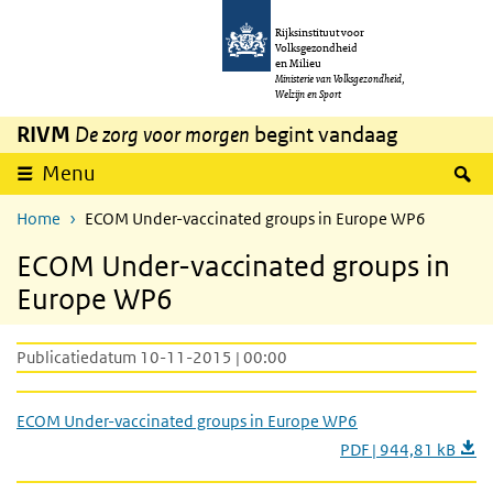
Overslaan en naar de inhoud gaan
Direct naar de hoofdnavigatie
Rijksinstituut voor
Volksgezondheid
en Milieu
Ministerie van Volksgezondheid,
Welzijn en Sport
RIVM
De zorg voor morgen
begint vandaag
Z
Menu
Home
ECOM Under-vaccinated groups in Europe WP6
ECOM Under-vaccinated groups in
Europe WP6
Publicatiedatum 10-11-2015 | 00:00
ECOM Under-vaccinated groups in Europe WP6
PDF | 944,81 kB