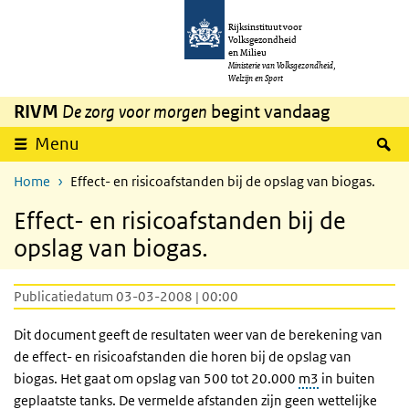
Overslaan en naar de inhoud gaan
Direct naar de hoofdnavigatie
Rijksinstituut voor
Volksgezondheid
en Milieu
Ministerie van Volksgezondheid,
Welzijn en Sport
RIVM
De zorg voor morgen
begint vandaag
Z
Menu
Home
Effect- en risicoafstanden bij de opslag van biogas.
Effect- en risicoafstanden bij de
opslag van biogas.
Publicatiedatum 03-03-2008 | 00:00
Dit document geeft de resultaten weer van de berekening van
de effect- en risicoafstanden die horen bij de opslag van
biogas. Het gaat om opslag van 500 tot 20.000
m3
in buiten
geplaatste tanks. De vermelde afstanden zijn geen wettelijke