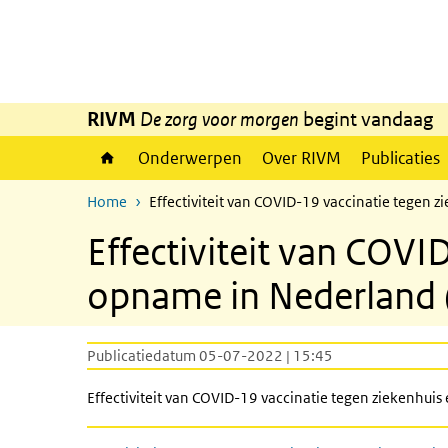
Overslaan en naar de inhoud gaan
Direct naar de hoofdnavigatie
RIVM
De zorg voor morgen
begint vandaag
Onderwerpen
Over RIVM
Publicaties
Home
Effectiviteit van COVID-19 vaccinatie tege
Effectiviteit van COVI
opname in Nederland
Publicatiedatum 05-07-2022 | 15:45
Effectiviteit van COVID-19 vaccinatie tegen ziekenh