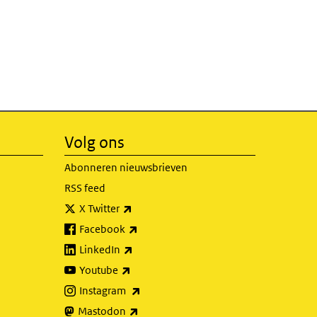
Volg ons
Abonneren nieuwsbrieven
RSS feed
(externe link)
X Twitter
(externe link)
Facebook
(externe link)
LinkedIn
(externe link)
Youtube
(externe link)
Instagram
(externe link)
Mastodon