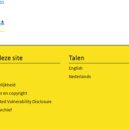
 en
eze site
Talen
English
Nederlands
lijkheid
r en copyright
ed Vulnerability Disclosure
archief