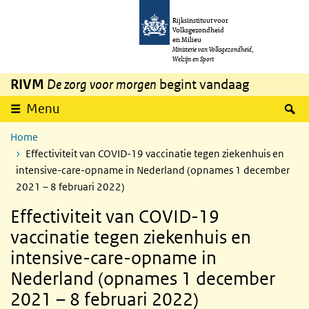
Overslaan en naar de inhoud gaan
Direct naar de hoofdnavigatie
Rijksinstituut voor
Volksgezondheid
en Milieu
Ministerie van Volksgezondheid,
Welzijn en Sport
RIVM
De zorg voor morgen
begint vandaag
Z
Menu
Home
Effectiviteit van COVID-19 vaccinatie tegen ziekenhuis en
intensive-care-opname in Nederland (opnames 1 december
2021 – 8 februari 2022)
Effectiviteit van COVID-19
vaccinatie tegen ziekenhuis en
intensive-care-opname in
Nederland (opnames 1 december
2021 – 8 februari 2022)