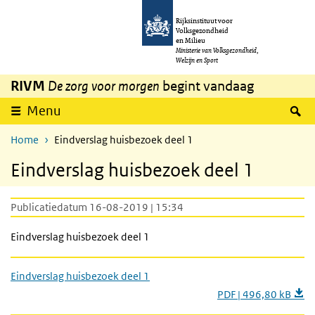
Overslaan en naar de inhoud gaan
Direct naar de hoofdnavigatie
Rijksinstituut voor
Volksgezondheid
en Milieu
Ministerie van Volksgezondheid,
Welzijn en Sport
RIVM
De zorg voor morgen
begint vandaag
Z
Menu
Home
Eindverslag huisbezoek deel 1
Eindverslag huisbezoek deel 1
Publicatiedatum 16-08-2019 | 15:34
Eindverslag huisbezoek deel 1
Eindverslag huisbezoek deel 1
PDF | 496,80 kB