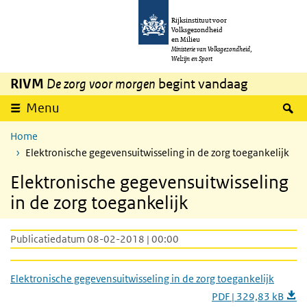
Overslaan en naar de inhoud gaan
Direct naar de hoofdnavigatie
Rijksinstituut voor
Volksgezondheid
en Milieu
Ministerie van Volksgezondheid,
Welzijn en Sport
RIVM
De zorg voor morgen
begint vandaag
Z
Menu
Home
Elektronische gegevensuitwisseling in de zorg toegankelijk
Elektronische gegevensuitwisseling
in de zorg toegankelijk
Publicatiedatum 08-02-2018 | 00:00
Elektronische gegevensuitwisseling in de zorg toegankelijk
PDF | 329,83 kB