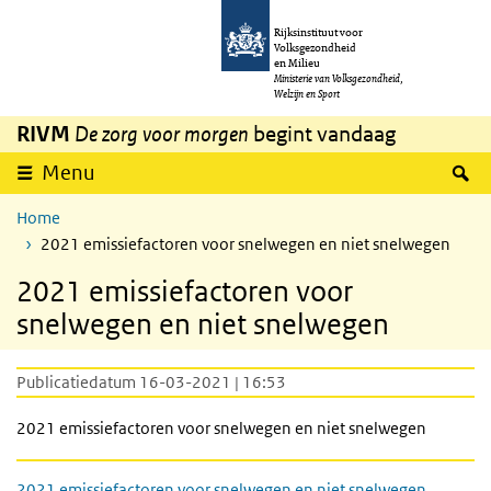
Overslaan en naar de inhoud gaan
Direct naar de hoofdnavigatie
Rijksinstituut voor
Volksgezondheid
en Milieu
Ministerie van Volksgezondheid,
Welzijn en Sport
RIVM
De zorg voor morgen
begint vandaag
Z
Menu
Home
2021 emissiefactoren voor snelwegen en niet snelwegen
2021 emissiefactoren voor
snelwegen en niet snelwegen
Publicatiedatum 16-03-2021 | 16:53
2021 emissiefactoren voor snelwegen en niet snelwegen
2021 emissiefactoren voor snelwegen en niet snelwegen