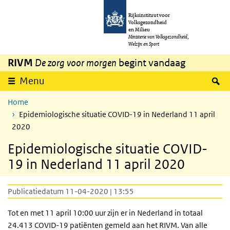
Overslaan en naar de inhoud gaan
Direct naar de hoofdnavigatie
Rijksinstituut voor
Volksgezondheid
en Milieu
Ministerie van Volksgezondheid,
Welzijn en Sport
RIVM
De zorg voor morgen
begint vandaag
Z
Menu
Home
Epidemiologische situatie COVID-19 in Nederland 11 april
2020
Epidemiologische situatie COVID-
19 in Nederland 11 april 2020
Publicatiedatum 11-04-2020 | 13:55
Tot en met 11 april 10:00 uur zijn er in Nederland in totaal
24.413 COVID-19 patiënten gemeld aan het RIVM. Van alle