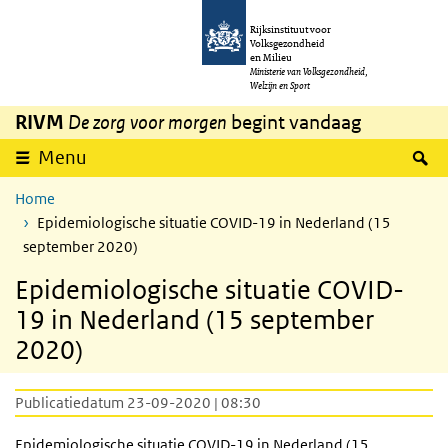
Overslaan en naar de inhoud gaan
Direct naar de hoofdnavigatie
Rijksinstituut voor
Volksgezondheid
en Milieu
Ministerie van Volksgezondheid,
Welzijn en Sport
RIVM
De zorg voor morgen
begint vandaag
Z
Menu
Home
Epidemiologische situatie COVID-19 in Nederland (15
september 2020)
Epidemiologische situatie COVID-
19 in Nederland (15 september
2020)
Publicatiedatum 23-09-2020 | 08:30
Epidemiologische situatie COVID-19 in Nederland (15