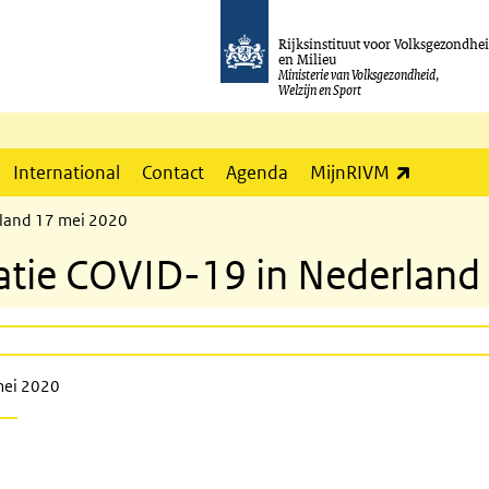
Rijksinstituut voor Volksgezondhe
en Milieu
Ministerie van Volksgezondheid,
Welzijn en Sport
(externe l
International
Contact
Agenda
MijnRIVM
rland 17 mei 2020
atie COVID-19 in Nederland
mei 2020