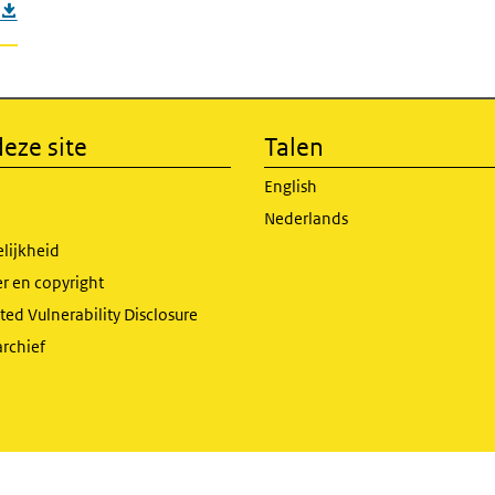
eze site
Talen
English
Nederlands
lijkheid
r en copyright
ed Vulnerability Disclosure
archief