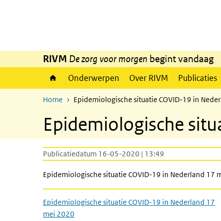
Overslaan en naar de inhoud gaan
Direct naar de hoofdnavigatie
RIVM
De zorg voor morgen
begint vandaag
Onderwerpen
Over RIVM
Publicaties
Home
Epidemiologische situatie COVID-19 in Nede
Epidemiologische situ
Publicatiedatum 16-05-2020 | 13:49
Epidemiologische situatie COVID-19 in Nederland 17 
Epidemiologische situatie COVID-19 in Nederland 17
mei 2020