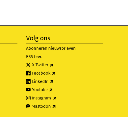
Volg ons
Abonneren nieuwsbrieven
RSS feed
(externe link)
X Twitter
(externe link)
Facebook
(externe link)
LinkedIn
(externe link)
Youtube
(externe link)
Instagram
(externe link)
Mastodon