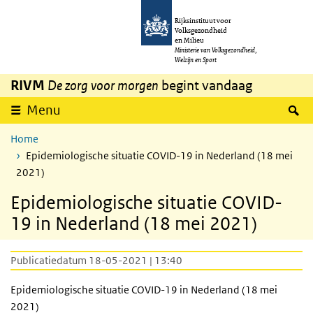
Overslaan en naar de inhoud gaan
Direct naar de hoofdnavigatie
Rijksinstituut voor
Volksgezondheid
en Milieu
Ministerie van Volksgezondheid,
Welzijn en Sport
RIVM
De zorg voor morgen
begint vandaag
Z
Menu
Home
Epidemiologische situatie COVID-19 in Nederland (18 mei
2021)
Epidemiologische situatie COVID-
19 in Nederland (18 mei 2021)
Publicatiedatum 18-05-2021 | 13:40
Epidemiologische situatie COVID-19 in Nederland (18 mei
2021)