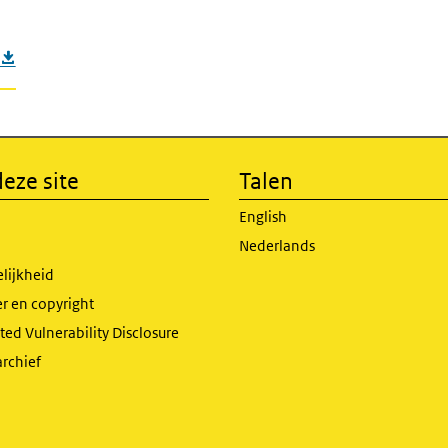
eze site
Talen
English
Nederlands
lijkheid
r en copyright
ed Vulnerability Disclosure
archief