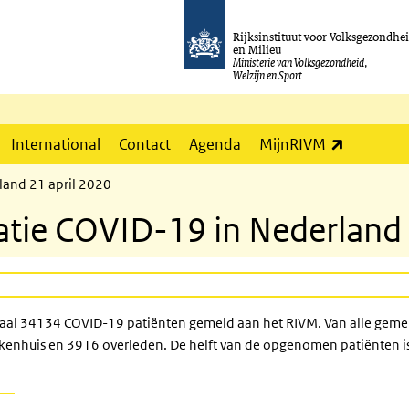
Rijksinstituut voor Volksgezondhe
en Milieu
Ministerie van Volksgezondheid,
Welzijn en Sport
(externe l
International
Contact
Agenda
MijnRIVM
land 21 april 2020
atie COVID-19 in Nederland 
otaal 34134 COVID-19 patiënten gemeld aan het RIVM. Van alle gemelde
nhuis en 3916 overleden. De helft van de opgenomen patiënten is 6