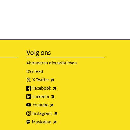
Volg ons
Abonneren nieuwsbrieven
RSS feed
(externe link)
X Twitter
(externe link)
Facebook
(externe link)
LinkedIn
(externe link)
Youtube
(externe link)
Instagram
(externe link)
Mastodon