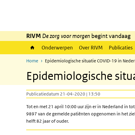
Overslaan en naar de inhoud gaan
Direct naar de hoofdnavigatie
RIVM
De zorg voor morgen
begint vandaag
Onderwerpen
Over RIVM
Publicaties
Home
Epidemiologische situatie COVID-19 in Neder
Epidemiologische situ
Publicatiedatum 21-04-2020 | 13:50
Tot en met 21 april 10:00 uur zijn er in Nederland in t
9897 van de gemelde patiënten opgenomen in het zieke
helft 82 jaar of ouder.