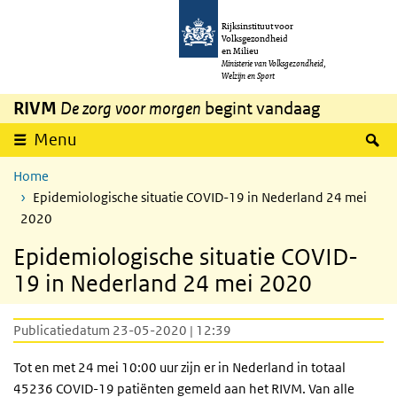
Overslaan en naar de inhoud gaan
Direct naar de hoofdnavigatie
Rijksinstituut voor
Volksgezondheid
en Milieu
Ministerie van Volksgezondheid,
Welzijn en Sport
RIVM
De zorg voor morgen
begint vandaag
Z
Menu
Home
Epidemiologische situatie COVID-19 in Nederland 24 mei
2020
Epidemiologische situatie COVID-
19 in Nederland 24 mei 2020
Publicatiedatum 23-05-2020 | 12:39
Tot en met 24 mei 10:00 uur zijn er in Nederland in totaal
45236 COVID-19 patiënten gemeld aan het RIVM. Van alle