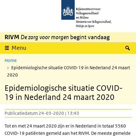
Overslaan en naar de inhoud gaan
Direct naar de hoofdnavigatie
Rijksinstituut voor
Volksgezondheid
en Milieu
Ministerie van Volksgezondheid,
Welzijn en Sport
RIVM
De zorg voor morgen
begint vandaag
Z
Menu
Home
Epidemiologische situatie COVID-19 in Nederland 24 maart
2020
Epidemiologische situatie COVID-
19 in Nederland 24 maart 2020
Publicatiedatum 24-03-2020 | 13:43
Tot en met 24 maart 2020 zijn er in Nederland in totaal 5560
COVID-19 patiënten gemeld aan het
RIVM
. De meeste gemelde