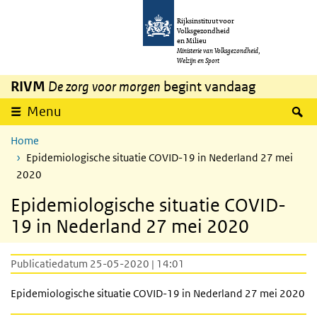
Overslaan en naar de inhoud gaan
Direct naar de hoofdnavigatie
Rijksinstituut voor
Volksgezondheid
en Milieu
Ministerie van Volksgezondheid,
Welzijn en Sport
RIVM
De zorg voor morgen
begint vandaag
Z
Menu
Home
Epidemiologische situatie COVID-19 in Nederland 27 mei
2020
Epidemiologische situatie COVID-
19 in Nederland 27 mei 2020
Publicatiedatum 25-05-2020 | 14:01
Epidemiologische situatie COVID-19 in Nederland 27 mei 2020