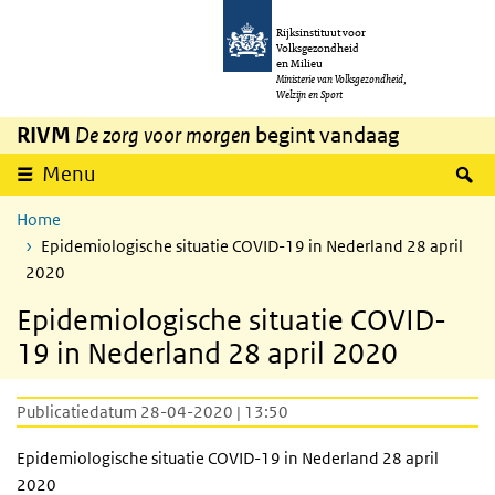
Overslaan en naar de inhoud gaan
Direct naar de hoofdnavigatie
Rijksinstituut voor
Volksgezondheid
en Milieu
Ministerie van Volksgezondheid,
Welzijn en Sport
RIVM
De zorg voor morgen
begint vandaag
Z
Menu
Home
Epidemiologische situatie COVID-19 in Nederland 28 april
2020
Epidemiologische situatie COVID-
19 in Nederland 28 april 2020
Publicatiedatum 28-04-2020 | 13:50
Epidemiologische situatie COVID-19 in Nederland 28 april
2020