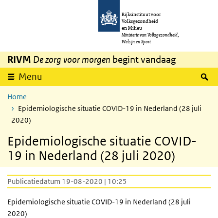
Overslaan en naar de inhoud gaan
Direct naar de hoofdnavigatie
Rijksinstituut voor
Volksgezondheid
en Milieu
Ministerie van Volksgezondheid,
Welzijn en Sport
RIVM
De zorg voor morgen
begint vandaag
Z
Menu
Home
Epidemiologische situatie COVID-19 in Nederland (28 juli
2020)
Epidemiologische situatie COVID-
19 in Nederland (28 juli 2020)
Publicatiedatum 19-08-2020 | 10:25
Epidemiologische situatie COVID-19 in Nederland (28 juli
2020)