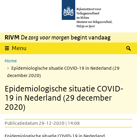
Overslaan en naar de inhoud gaan
Direct naar de hoofdnavigatie
Rijksinstituut voor
Volksgezondheid
en Milieu
Ministerie van Volksgezondheid,
Welzijn en Sport
RIVM
De zorg voor morgen
begint vandaag
Z
Menu
Home
Epidemiologische situatie COVID-19 in Nederland (29
december 2020)
Epidemiologische situatie COVID-
19 in Nederland (29 december
2020)
Publicatiedatum 29-12-2020 | 14:08
Epidemiologische situatie COVID-19 in Nederland