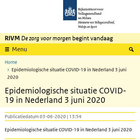
Overslaan en naar de inhoud gaan
Direct naar de hoofdnavigatie
Rijksinstituut voor
Volksgezondheid
en Milieu
Ministerie van Volksgezondheid,
Welzijn en Sport
RIVM
De zorg voor morgen
begint vandaag
Z
Menu
Home
Epidemiologische situatie COVID-19 in Nederland 3 juni
2020
Epidemiologische situatie COVID-
19 in Nederland 3 juni 2020
Publicatiedatum 03-06-2020 | 13:54
Epidemiologische situatie COVID-19 in Nederland 3 juni 2020