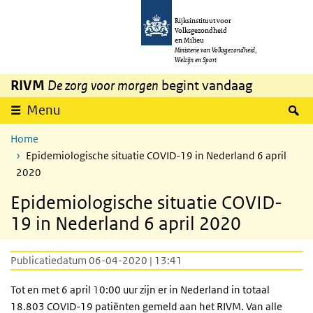
Overslaan en naar de inhoud gaan
Direct naar de hoofdnavigatie
Rijksinstituut voor
Volksgezondheid
en Milieu
Ministerie van Volksgezondheid,
Welzijn en Sport
RIVM
De zorg voor morgen
begint vandaag
Z
Menu
Home
Epidemiologische situatie COVID-19 in Nederland 6 april
2020
Epidemiologische situatie COVID-
19 in Nederland 6 april 2020
Publicatiedatum 06-04-2020 | 13:41
Tot en met 6 april 10:00 uur zijn er in Nederland in totaal
18.803 COVID-19 patiënten gemeld aan het RIVM. Van alle