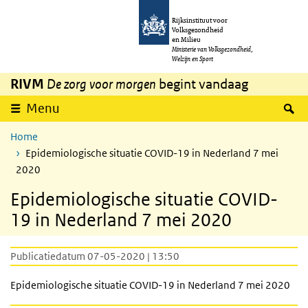
Overslaan en naar de inhoud gaan
Direct naar de hoofdnavigatie
Rijksinstituut voor
Volksgezondheid
en Milieu
Ministerie van Volksgezondheid,
Welzijn en Sport
RIVM
De zorg voor morgen
begint vandaag
Z
Menu
Home
Epidemiologische situatie COVID-19 in Nederland 7 mei
2020
Epidemiologische situatie COVID-
19 in Nederland 7 mei 2020
Publicatiedatum 07-05-2020 | 13:50
Epidemiologische situatie COVID-19 in Nederland 7 mei 2020