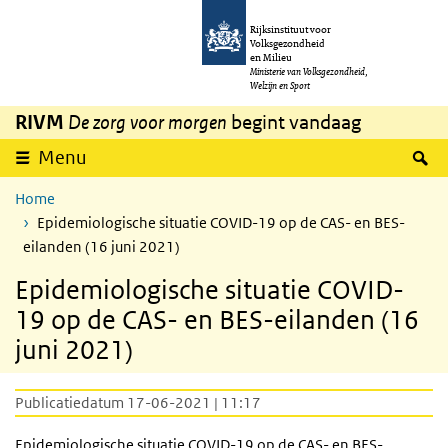
Overslaan en naar de inhoud gaan
Direct naar de hoofdnavigatie
Rijksinstituut voor
Volksgezondheid
en Milieu
Ministerie van Volksgezondheid,
Welzijn en Sport
RIVM
De zorg voor morgen
begint vandaag
Z
Menu
Home
Epidemiologische situatie COVID-19 op de CAS- en BES-
eilanden (16 juni 2021)
Epidemiologische situatie COVID-
19 op de CAS- en BES-eilanden (16
juni 2021)
Publicatiedatum 17-06-2021 | 11:17
Epidemiologische situatie COVID-19 op de CAS- en BES-