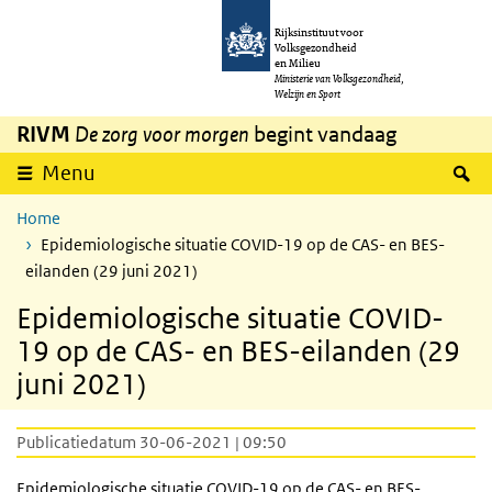
Overslaan en naar de inhoud gaan
Direct naar de hoofdnavigatie
Rijksinstituut voor
Volksgezondheid
en Milieu
Ministerie van Volksgezondheid,
Welzijn en Sport
RIVM
De zorg voor morgen
begint vandaag
Z
Menu
Home
Epidemiologische situatie COVID-19 op de CAS- en BES-
eilanden (29 juni 2021)
Epidemiologische situatie COVID-
19 op de CAS- en BES-eilanden (29
juni 2021)
Publicatiedatum 30-06-2021 | 09:50
Epidemiologische situatie COVID-19 op de CAS- en BES-