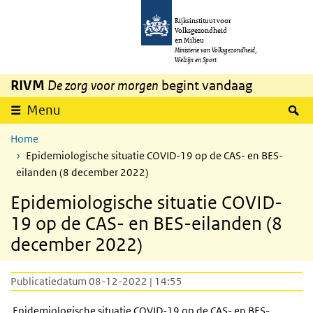
Overslaan en naar de inhoud gaan
Direct naar de hoofdnavigatie
Rijksinstituut voor
Volksgezondheid
en Milieu
Ministerie van Volksgezondheid,
Welzijn en Sport
RIVM
De zorg voor morgen
begint vandaag
Z
Menu
Home
Epidemiologische situatie COVID-19 op de CAS- en BES-
eilanden (8 december 2022)
Epidemiologische situatie COVID-
19 op de CAS- en BES-eilanden (8
december 2022)
Publicatiedatum 08-12-2022 | 14:55
Epidemiologische situatie COVID-19 op de CAS- en BES-