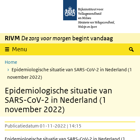
Overslaan en naar de inhoud gaan
Direct naar de hoofdnavigatie
Rijksinstituut voor
Volksgezondheid
en Milieu
Ministerie van Volksgezondheid,
Welzijn en Sport
RIVM
De zorg voor morgen
begint vandaag
Z
Menu
Home
Epidemiologische situatie van SARS-CoV-2 in Nederland (1
november 2022)
Epidemiologische situatie van
SARS-CoV-2 in Nederland (1
november 2022)
Publicatiedatum 01-11-2022 | 14:15
Epidemiologische situatie van
SARS
-CoV-2 in Nederland (1