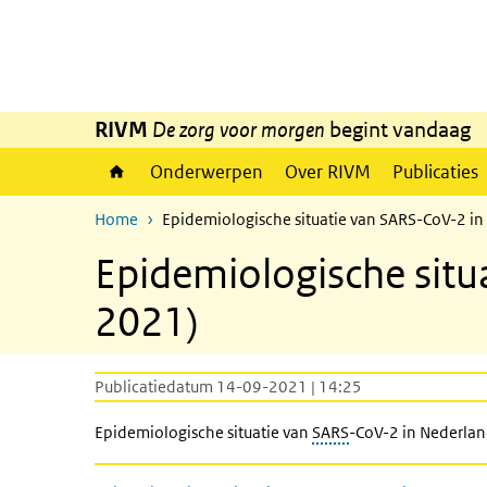
Overslaan en naar de inhoud gaan
Direct naar de hoofdnavigatie
RIVM
De zorg voor morgen
begint vandaag
Onderwerpen
Over RIVM
Publicaties
Home
Epidemiologische situatie van SARS-CoV-2 i
Epidemiologische situ
2021)
Publicatiedatum 14-09-2021 | 14:25
Epidemiologische situatie van
SARS
-CoV-2 in Nederla