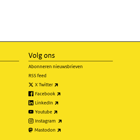
Volg ons
Abonneren nieuwsbrieven
RSS feed
(externe link)
X Twitter
(externe link)
Facebook
(externe link)
LinkedIn
(externe link)
Youtube
(externe link)
Instagram
(externe link)
Mastodon