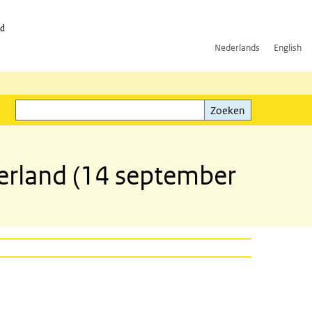
id
Nederlands
English
Zoeken
ink)
Zoeken
erland (14 september