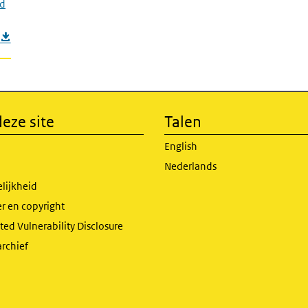
nd
eze site
Talen
English
Nederlands
lijkheid
r en copyright
ed Vulnerability Disclosure
archief