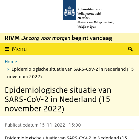
Overslaan en naar de inhoud gaan
Direct naar de hoofdnavigatie
Rijksinstituut voor
Volksgezondheid
en Milieu
Ministerie van Volksgezondheid,
Welzijn en Sport
RIVM
De zorg voor morgen
begint vandaag
Z
Menu
Home
Epidemiologische situatie van SARS-CoV-2 in Nederland (15
november 2022)
Epidemiologische situatie van
SARS-CoV-2 in Nederland (15
november 2022)
Publicatiedatum 15-11-2022 | 15:00
Epidemiologische situatie van
SARS
-CoV-2 in Nederland (15