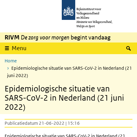
Overslaan en naar de inhoud gaan
Direct naar de hoofdnavigatie
Rijksinstituut voor
Volksgezondheid
en Milieu
Ministerie van Volksgezondheid,
Welzijn en Sport
RIVM
De zorg voor morgen
begint vandaag
Z
Menu
Home
Epidemiologische situatie van SARS-CoV-2 in Nederland (21
juni 2022)
Epidemiologische situatie van
SARS-CoV-2 in Nederland (21 juni
2022)
Publicatiedatum 21-06-2022 | 15:16
Epidemiologische situatie van
SARS
-CoV-2 in Nederland (21