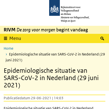
Overslaan en naar de inhoud gaan
Direct naar de hoofdnavigatie
Rijksinstituut voor
Volksgezondheid
en Milieu
Ministerie van Volksgezondheid,
Welzijn en Sport
RIVM
De zorg voor morgen
begint vandaag
Z
Menu
Home
Epidemiologische situatie van SARS-CoV-2 in Nederland (29
juni 2021)
Epidemiologische situatie van
SARS-CoV-2 in Nederland (29 juni
2021)
Publicatiedatum 29-06-2021 | 14:03
Epidemiologische situatie van
SARS
-CoV-2 in Nederland