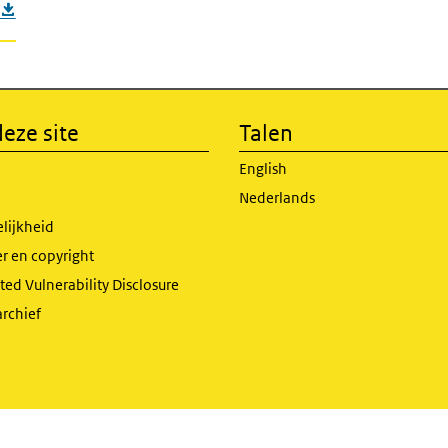
eze site
Talen
English
Nederlands
lijkheid
r en copyright
ed Vulnerability Disclosure
archief