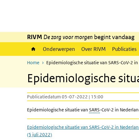
Overslaan en naar de inhoud gaan
Direct naar de hoofdnavigatie
RIVM
De zorg voor morgen
begint vandaag
Onderwerpen
Over RIVM
Publicaties
Home
Epidemiologische situatie van SARS-CoV-2 in 
Epidemiologische situ
Publicatiedatum 05-07-2022 | 15:00
Epidemiologische situatie van
SARS
-CoV-2 in Nederland
Epidemiologische situatie van SARS-CoV-2 in Nederla
(5 juli 2022)