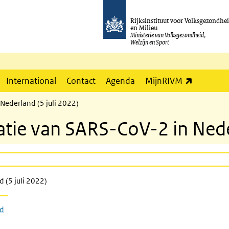
Rijksinstituut voor Volksgezondhe
en Milieu
Ministerie van Volksgezondheid,
Welzijn en Sport
(externe l
International
Contact
Agenda
MijnRIVM
Nederland (5 juli 2022)
atie van SARS-CoV-2 in Neder
 (5 juli 2022)
nd