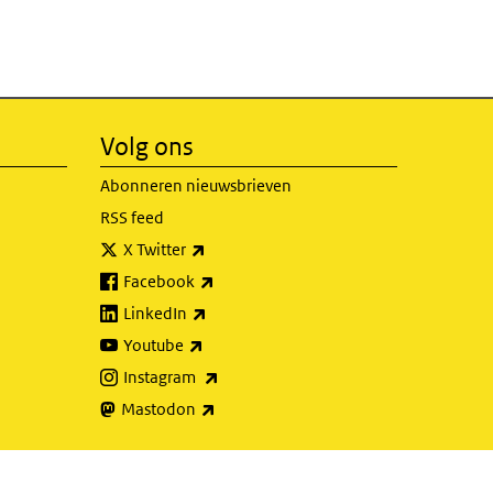
Volg ons
Abonneren nieuwsbrieven
RSS feed
(externe link)
X Twitter
(externe link)
Facebook
(externe link)
LinkedIn
(externe link)
Youtube
(externe link)
Instagram
(externe link)
Mastodon