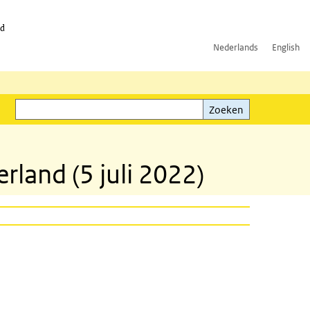
id
Nederlands
English
Zoeken
ink)
Zoeken
land (5 juli 2022)