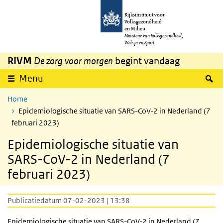
Overslaan en naar de inhoud gaan
Direct naar de hoofdnavigatie
Rijksinstituut voor
Volksgezondheid
en Milieu
Ministerie van Volksgezondheid,
Welzijn en Sport
RIVM
De zorg voor morgen
begint vandaag
Z
Menu
Home
Epidemiologische situatie van SARS-CoV-2 in Nederland (7
februari 2023)
Epidemiologische situatie van
SARS-CoV-2 in Nederland (7
februari 2023)
Publicatiedatum 07-02-2023 | 13:38
Epidemiologische situatie van
SARS
-CoV-2 in Nederland (7