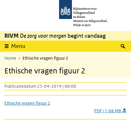
Overslaan en naar de inhoud gaan
Direct naar de hoofdnavigatie
Rijksinstituut voor
Volksgezondheid
en Milieu
Ministerie van Volksgezondheid,
Welzijn en Sport
RIVM
De zorg voor morgen
begint vandaag
Z
Menu
Home
Ethische vragen figuur 2
Ethische vragen figuur 2
Publicatiedatum 25-04-2014 | 00:00
Ethische vragen figuur 2
PDF | 1,08 MB