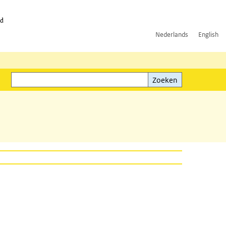
id
Nederlands
English
Zoeken
ink)
Zoeken