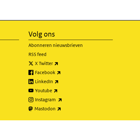
Volg ons
Abonneren nieuwsbrieven
RSS feed
(externe link)
X Twitter
(externe link)
Facebook
(externe link)
LinkedIn
(externe link)
Youtube
(externe link)
Instagram
(externe link)
Mastodon