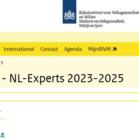
Rijksinstituut voor Volksgezondhe
en Milieu
Ministerie van Volksgezondheid,
Welzijn en Sport
(externe l
International
Contact
Agenda
MijnRIVM
25
 - NL-Experts 2023-2025
.