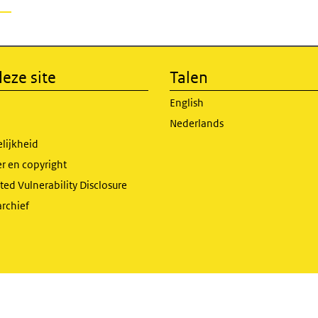
eze site
Talen
English
Nederlands
lijkheid
r en copyright
ed Vulnerability Disclosure
archief