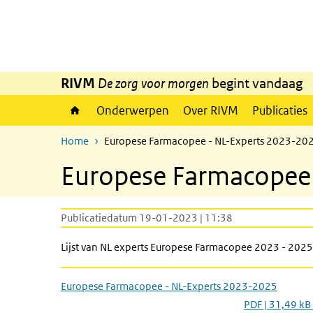
Overslaan en naar de inhoud gaan
Direct naar de hoofdnavigatie
RIVM
De zorg voor morgen
begint vandaag
Onderwerpen
Over RIVM
Publicaties
Home
Europese Farmacopee - NL-Experts 2023-20
Europese Farmacopee
Publicatiedatum 19-01-2023 | 11:38
Lijst van NL experts Europese Farmacopee 2023 - 2025
Europese Farmacopee - NL-Experts 2023-2025
PDF | 31,49 kB