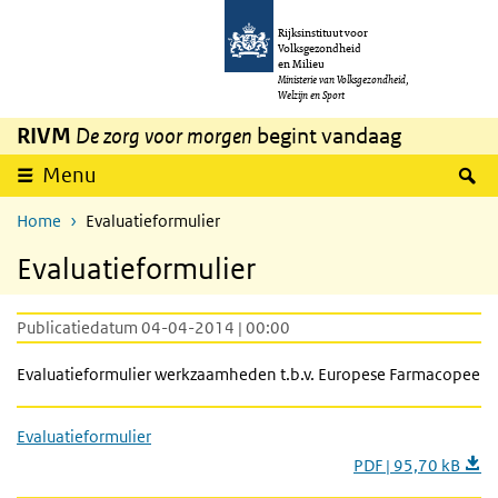
Overslaan en naar de inhoud gaan
Direct naar de hoofdnavigatie
Rijksinstituut voor
Volksgezondheid
en Milieu
Ministerie van Volksgezondheid,
Welzijn en Sport
RIVM
De zorg voor morgen
begint vandaag
Z
Menu
Home
Evaluatieformulier
Evaluatieformulier
Publicatiedatum 04-04-2014 | 00:00
Evaluatieformulier werkzaamheden t.b.v. Europese Farmacopee
Evaluatieformulier
PDF | 95,70 kB