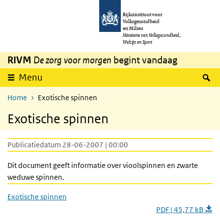
Overslaan en naar de inhoud gaan
Direct naar de hoofdnavigatie
Rijksinstituut voor
Volksgezondheid
en Milieu
Ministerie van Volksgezondheid,
Welzijn en Sport
RIVM
De zorg voor morgen
begint vandaag
Z
Menu
Home
Exotische spinnen
Exotische spinnen
Publicatiedatum 28-06-2007 | 00:00
Dit document geeft informatie over vioolspinnen en zwarte
weduwe spinnen.
Exotische spinnen
PDF | 45,77 kB