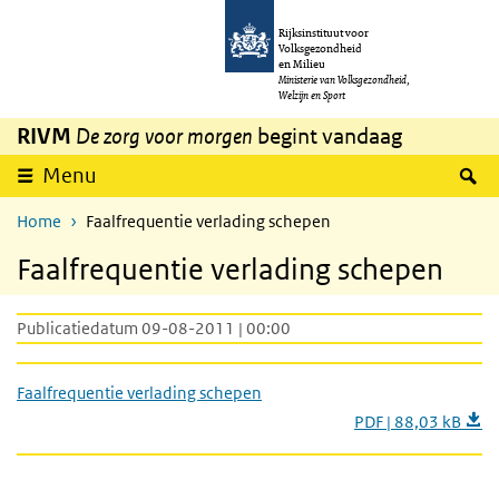
Overslaan en naar de inhoud gaan
Direct naar de hoofdnavigatie
Rijksinstituut voor
Volksgezondheid
en Milieu
Ministerie van Volksgezondheid,
Welzijn en Sport
RIVM
De zorg voor morgen
begint vandaag
Z
Menu
Home
Faalfrequentie verlading schepen
Faalfrequentie verlading schepen
Publicatiedatum 09-08-2011 | 00:00
Faalfrequentie verlading schepen
PDF | 88,03 kB