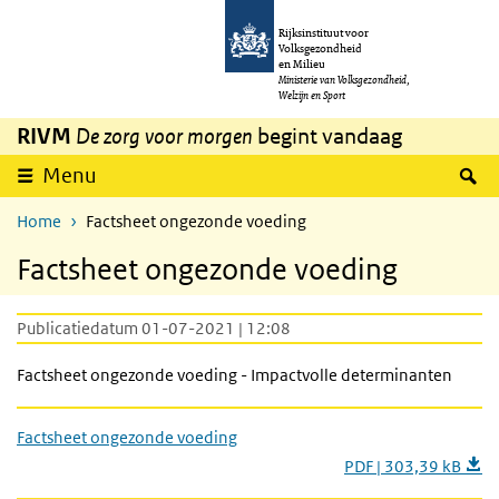
Overslaan en naar de inhoud gaan
Direct naar de hoofdnavigatie
Rijksinstituut voor
Volksgezondheid
en Milieu
Ministerie van Volksgezondheid,
Welzijn en Sport
RIVM
De zorg voor morgen
begint vandaag
Z
Menu
Home
Factsheet ongezonde voeding
Factsheet ongezonde voeding
Publicatiedatum 01-07-2021 | 12:08
Factsheet ongezonde voeding - Impactvolle determinanten
Factsheet ongezonde voeding
PDF | 303,39 kB