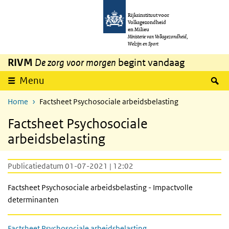
Overslaan en naar de inhoud gaan
Direct naar de hoofdnavigatie
Rijksinstituut voor
Volksgezondheid
en Milieu
Ministerie van Volksgezondheid,
Welzijn en Sport
RIVM
De zorg voor morgen
begint vandaag
Z
Menu
Home
Factsheet Psychosociale arbeidsbelasting
Factsheet Psychosociale
arbeidsbelasting
Publicatiedatum 01-07-2021 | 12:02
Factsheet Psychosociale arbeidsbelasting - Impactvolle
determinanten
Factsheet Psychosociale arbeidsbelasting