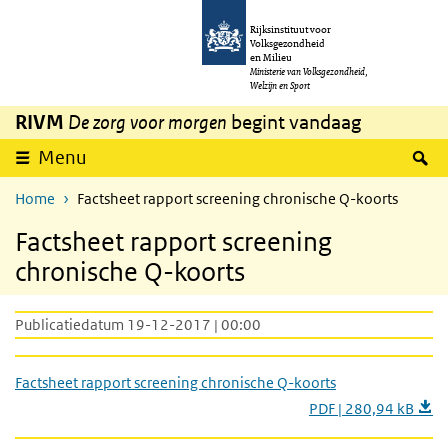
Overslaan en naar de inhoud gaan
Direct naar de hoofdnavigatie
Rijksinstituut voor
Volksgezondheid
en Milieu
Ministerie van Volksgezondheid,
Welzijn en Sport
RIVM
De zorg voor morgen
begint vandaag
Z
Menu
Home
Factsheet rapport screening chronische Q-koorts
Factsheet rapport screening
chronische Q-koorts
Publicatiedatum 19-12-2017 | 00:00
Factsheet rapport screening chronische Q-koorts
PDF | 280,94 kB