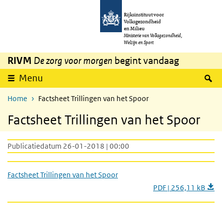
Overslaan en naar de inhoud gaan
Direct naar de hoofdnavigatie
Rijksinstituut voor
Volksgezondheid
en Milieu
Ministerie van Volksgezondheid,
Welzijn en Sport
RIVM
De zorg voor morgen
begint vandaag
Z
Menu
Home
Factsheet Trillingen van het Spoor
Factsheet Trillingen van het Spoor
Publicatiedatum 26-01-2018 | 00:00
Factsheet Trillingen van het Spoor
PDF | 256,11 kB