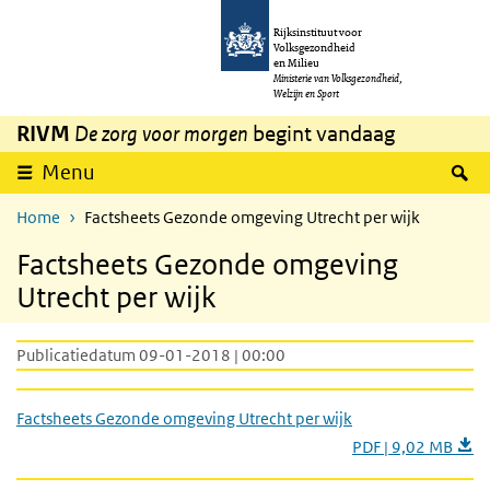
Overslaan en naar de inhoud gaan
Direct naar de hoofdnavigatie
Rijksinstituut voor
Volksgezondheid
en Milieu
Ministerie van Volksgezondheid,
Welzijn en Sport
RIVM
De zorg voor morgen
begint vandaag
Z
Menu
Home
Factsheets Gezonde omgeving Utrecht per wijk
Factsheets Gezonde omgeving
Utrecht per wijk
Publicatiedatum 09-01-2018 | 00:00
Factsheets Gezonde omgeving Utrecht per wijk
PDF | 9,02 MB