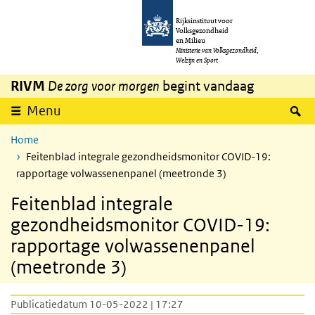
Overslaan en naar de inhoud gaan
Direct naar de hoofdnavigatie
Rijksinstituut voor
Volksgezondheid
en Milieu
Ministerie van Volksgezondheid,
Welzijn en Sport
RIVM
De zorg voor morgen
begint vandaag
Z
Menu
Home
Feitenblad integrale gezondheidsmonitor COVID-19:
rapportage volwassenenpanel (meetronde 3)
Feitenblad integrale
gezondheidsmonitor COVID-19:
rapportage volwassenenpanel
(meetronde 3)
Publicatiedatum 10-05-2022 | 17:27