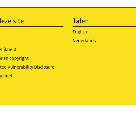
eze site
Talen
English
Nederlands
lijkheid
r en copyright
ed Vulnerability Disclosure
archief