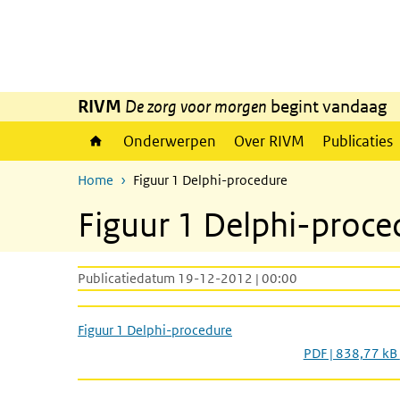
Overslaan en naar de inhoud gaan
Direct naar de hoofdnavigatie
RIVM
De zorg voor morgen
begint vandaag
Onderwerpen
Over RIVM
Publicaties
Home
Figuur 1 Delphi-procedure
Figuur 1 Delphi-proce
Publicatiedatum 19-12-2012 | 00:00
Figuur 1 Delphi-procedure
PDF | 838,77 kB