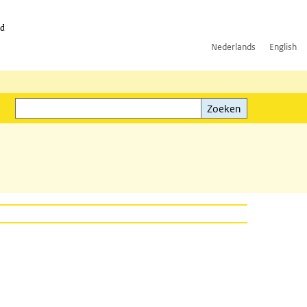
id
Nederlands
English
Zoeken
ink)
Zoeken