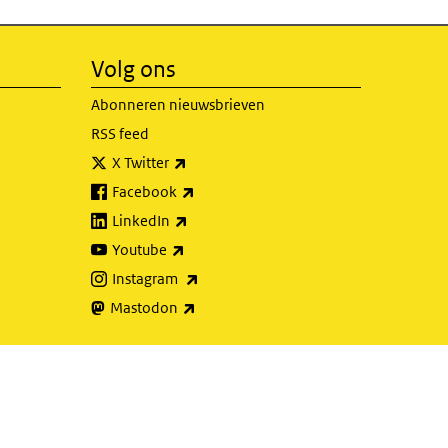
Volg ons
Abonneren nieuwsbrieven
RSS feed
(externe link)
X Twitter
(externe link)
Facebook
(externe link)
LinkedIn
(externe link)
Youtube
(externe link)
Instagram
(externe link)
Mastodon