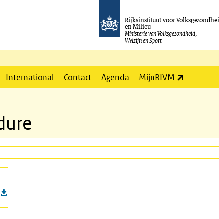
Rijksinstituut voor Volksgezondhe
en Milieu
Ministerie van Volksgezondheid,
Welzijn en Sport
(externe l
International
Contact
Agenda
MijnRIVM
dure