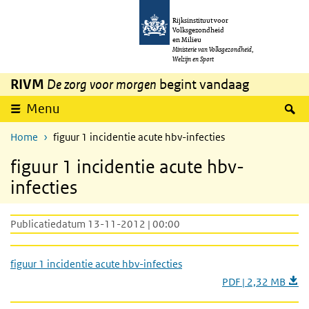
Overslaan en naar de inhoud gaan
Direct naar de hoofdnavigatie
Rijksinstituut voor
Volksgezondheid
en Milieu
Ministerie van Volksgezondheid,
Welzijn en Sport
RIVM
De zorg voor morgen
begint vandaag
Z
Menu
Home
figuur 1 incidentie acute hbv-infecties
figuur 1 incidentie acute hbv-
infecties
Publicatiedatum 13-11-2012 | 00:00
figuur 1 incidentie acute hbv-infecties
PDF | 2,32 MB