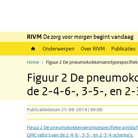
Overslaan en naar de inhoud gaan
Direct naar de hoofdnavigatie
RIVM
De zorg voor morgen
begint vandaag
Onderwerpen
Over RIVM
Publicaties
Home
Figuur 2 De pneumokokkenserotypespecifieke 
Figuur 2 De pneumokok
de 2-4-6-, 3-5-, en 2
Publicatiedatum 25-06-2014 | 00:00
Figuur 2 De pneumokokkenserotypespecifieke antistof
GMC-ratio’s van de 2-4-6-, 3-5-, en 2-3-4-schema’s.