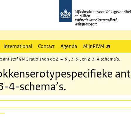
Rijksinstituut voor Volksgezondhe
en Milieu
Ministerie van Volksgezondheid,
Welzijn en Sport
(externe l
International
Contact
Agenda
MijnRIVM
antistof GMC-ratio’s van de 2-4-6-, 3-5-, en 2-3-4-schema’s.
kenserotypespecifieke anti
-3-4-schema’s.