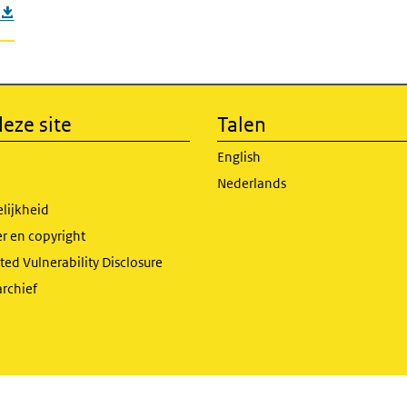
eze site
Talen
English
Nederlands
lijkheid
r en copyright
ed Vulnerability Disclosure
archief