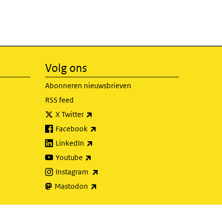
Volg ons
Abonneren nieuwsbrieven
RSS feed
(externe link)
X Twitter
(externe link)
Facebook
(externe link)
LinkedIn
(externe link)
Youtube
(externe link)
Instagram
(externe link)
Mastodon