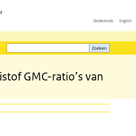
id
Nederlands
English
Zoeken
ink)
Zoeken
stof GMC-ratio’s van