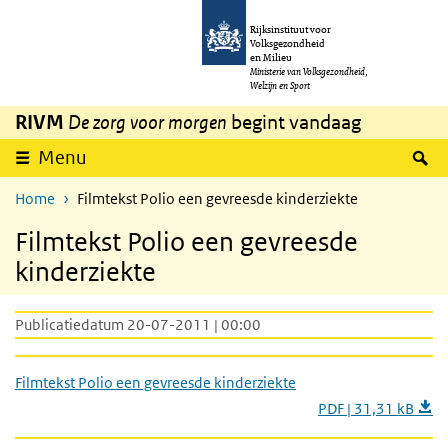
Overslaan en naar de inhoud gaan
Direct naar de hoofdnavigatie
Rijksinstituut voor
Volksgezondheid
en Milieu
Ministerie van Volksgezondheid,
Welzijn en Sport
RIVM
De zorg voor morgen
begint vandaag
Z
Menu
Home
Filmtekst Polio een gevreesde kinderziekte
Filmtekst Polio een gevreesde
kinderziekte
Publicatiedatum 20-07-2011 | 00:00
Filmtekst Polio een gevreesde kinderziekte
PDF | 31,31 kB